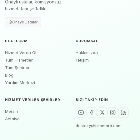
Onaylı ustalar, komisyonsuz
hizmet, tam şeffaflık.
Onaylı Ustalar
PLATFORM
KURUMSAL
Hizmet Veren Ol
Hakkımızda
Tüm Hizmetler
İletişim
Tüm Şehirler
Blog
Yardım Merkezi
HIZMET VERILEN ŞEHIRLER
BIZI TAKIP EDIN
Mersin
Antalya
destek@hizmetara.com