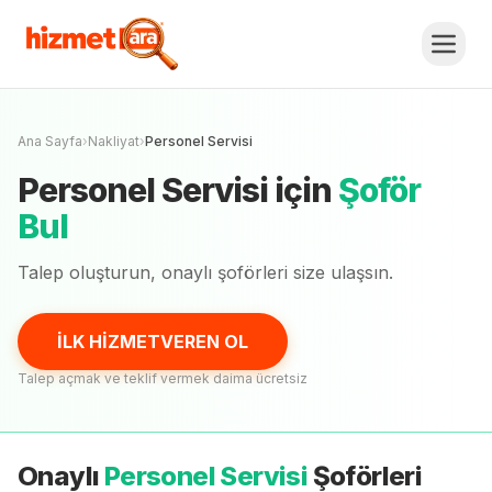
Personel Servisi
Fiyat Teklifi Al,
Karşılaştır.
İLK HİZMETVEREN OL
Henüz onaylı
şoför
yok
Ana Sayfa
›
Nakliyat
›
Personel Servisi
Personel Servisi
için
Şoför
Bul
Talep oluşturun, onaylı
şoförleri
size ulaşsın.
İLK HİZMETVEREN OL
Talep açmak ve teklif vermek daima ücretsiz
Onaylı
Personel Servisi
Şoförleri