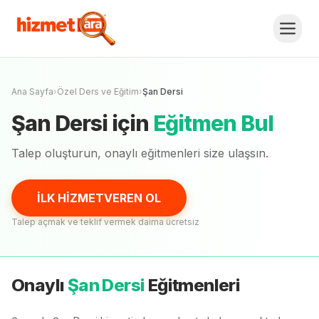
Şan Dersi
Fiyat Teklifi Al, Karşılaştır.
İLK HİZMETVEREN OL
Henüz onaylı
eğitmen
yok
Ana Sayfa
›
Özel Ders ve Eğitim
›
Şan Dersi
Şan Dersi
için
Eğitmen Bul
Talep oluşturun, onaylı
eğitmenleri
size ulaşsın.
İLK HİZMETVEREN OL
Talep açmak ve teklif vermek daima ücretsiz
Onaylı
Şan Dersi
Eğitmenleri