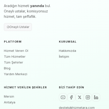
Aradığın hizmeti
yanında
bul.
Onaylı ustalar, komisyonsuz
hizmet, tam şeffaflık.
Onaylı Ustalar
PLATFORM
KURUMSAL
Hizmet Veren Ol
Hakkımızda
Tüm Hizmetler
İletişim
Tüm Şehirler
Blog
Yardım Merkezi
HIZMET VERILEN ŞEHIRLER
BIZI TAKIP EDIN
Mersin
Antalya
destek@hizmetara.com