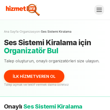
Ses Sistemi Kiralama
Fiyat Teklifi Al,
Karşılaştır.
İLK HİZMETVEREN OL
Henüz onaylı
organizatör
yok
Ana Sayfa
›
Organizasyon
›
Ses Sistemi Kiralama
Ses Sistemi Kiralama
için
Organizatör Bul
Talep oluşturun, onaylı
organizatörleri
size ulaşsın.
İLK HİZMETVEREN OL
Talep açmak ve teklif vermek daima ücretsiz
Onaylı
Ses Sistemi Kiralama