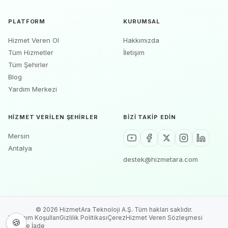
PLATFORM
KURUMSAL
Hizmet Veren Ol
Hakkımızda
Tüm Hizmetler
İletişim
Tüm Şehirler
Blog
Yardım Merkezi
HIZMET VERILEN ŞEHIRLER
BIZI TAKIP EDIN
Mersin
Antalya
destek@hizmetara.com
©
2026
HizmetAra Teknoloji A.Ş. Tüm hakları saklıdır.
Kullanım Koşulları
Gizlilik Politikası
Çerez
Hizmet Veren Sözleşmesi
🍪
İptal ve İade