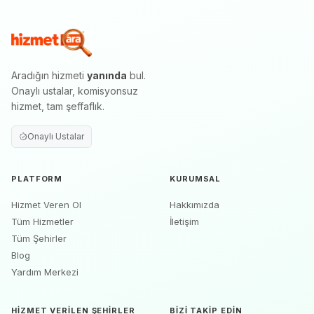
Aradığın hizmeti
yanında
bul.
Onaylı ustalar, komisyonsuz
hizmet, tam şeffaflık.
Onaylı Ustalar
PLATFORM
KURUMSAL
Hizmet Veren Ol
Hakkımızda
Tüm Hizmetler
İletişim
Tüm Şehirler
Blog
Yardım Merkezi
HIZMET VERILEN ŞEHIRLER
BIZI TAKIP EDIN