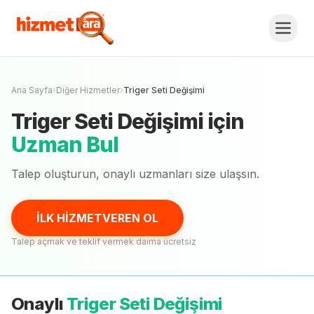
Triger Seti Değişimi
Fiyat Teklifi Al,
Karşılaştır.
İLK HİZMETVEREN OL
Henüz onaylı
uzman
yok
Ana Sayfa
›
Diğer Hizmetler
›
Triger Seti Değişimi
Triger Seti Değişimi
için
Uzman Bul
Talep oluşturun, onaylı
uzmanları
size ulaşsın.
İLK HİZMETVEREN OL
Talep açmak ve teklif vermek daima ücretsiz
Onaylı
Triger Seti Değişimi