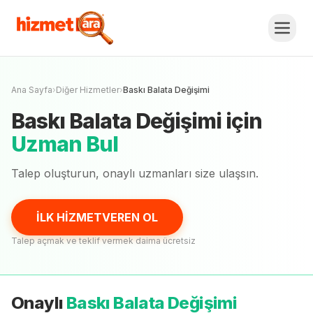
Baskı Balata Değişimi
Fiyat Teklifi Al,
Karşılaştır.
İLK HİZMETVEREN OL
Henüz onaylı
uzman
yok
Ana Sayfa
›
Diğer Hizmetler
›
Baskı Balata Değişimi
Baskı Balata Değişimi
için
Uzman Bul
Talep oluşturun, onaylı
uzmanları
size ulaşsın.
İLK HİZMETVEREN OL
Talep açmak ve teklif vermek daima ücretsiz
Onaylı
Baskı Balata Değişimi