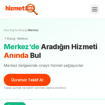
Ana Sayfa
›
Elazığ
›
Merkez
📍
Elazığ
·
Merkez
Merkez
'
de
Aradığın Hizmeti
Anında
Bul
Merkez bölgesinde onaylı hizmet sağlayıcılar
Ücretsiz Teklif Al
Talep açmak ve teklif vermek daima ücretsiz