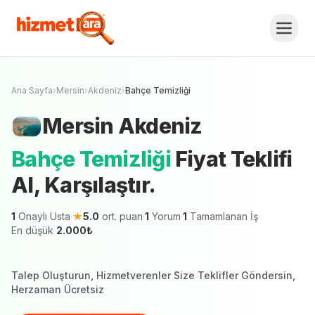
Mersin
Akdeniz
Bahçe Temizliği
Fiyat
Teklifi Al, Karşılaştır.
Ücretsiz Teklif Al
Mersin şehrinde 1 hizmetveren teklif vermeye
hazır
Ana Sayfa
›
Mersin
›
Akdeniz
›
Bahçe Temizliği
Mersin
Akdeniz
Bahçe Temizliği
Fiyat Teklifi
Al, Karşılaştır.
1
Onaylı Usta
·
★
5.0
ort. puan
·
1
Yorum
·
1
Tamamlanan İş
·
En düşük
2.000
₺
Talep Oluşturun, Hizmetverenler Size Teklifler Göndersin,
Herzaman Ücretsiz