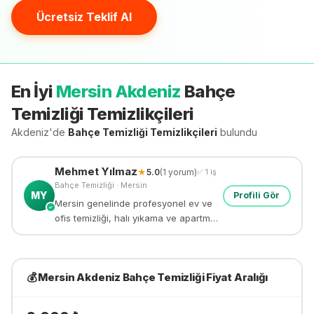
Ücretsiz Teklif Al
En İyi
Mersin Akdeniz
Bahçe
Temizliği
Temizlikçileri
Akdeniz'de
Bahçe Temizliği
Temizlikçileri
bulundu
Mehmet
Yılmaz
★
5.0
(
1
yorum)
✅
1
iş
Bahçe Temizliği
·
Mersin
MY
Profili Gör
Mersin genelinde profesyonel ev ve
✓
ofis temizliği, halı yıkama ve apartman
temizliği yapıyorum. 8 yıllık deneyim.
💰
Mersin Akdeniz
Bahçe Temizliği
Fiyat Aralığı