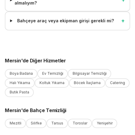
almalıyım?
+
Bahçeye araç veya ekipman girişi gerekli mi?
Mersin
'
de
Diğer Hizmetler
Boya Badana
Ev Temizliği
Bilgisayar Temizliği
Halı Yıkama
Koltuk Yıkama
Böcek İlaçlama
Catering
Butik Pasta
Mersin
'
de
Bahçe Temizliği
Mezitli
Silifke
Tarsus
Toroslar
Yenişehir