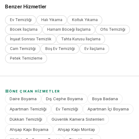
Benzer Hizmetler
Ev Temizliği
Halı Yıkama
Koltuk Yıkama
Böcek İlaçlama
Hamam Böceği İlaçlama
Ofis Temizliği
İnşaat Sonrası Temizlik
Tahta Kurusu İlaçlama
Cam Temizliği
Boş Ev Temizliği
Ev İlaçlama
Petek Temizleme
ÖNE ÇIKAN HIZMETLER
Daire Boyama
Dış Cephe Boyama
Boya Badana
Apartman Temizliği
Ev Temizliği
Apartman İçi Boyama
Dükkan Temizliği
Güvenlik Kamera Sistemleri
Ahşap Kapı Boyama
Ahşap Kapı Montajı