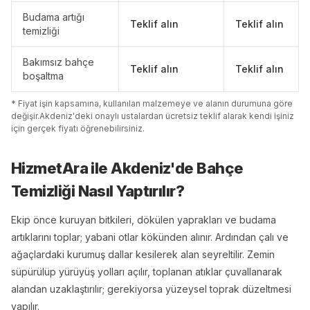
Budama artığı
Teklif alın
Teklif alın
temizliği
Bakımsız bahçe
Teklif alın
Teklif alın
boşaltma
* Fiyat işin kapsamına, kullanılan malzemeye ve alanın durumuna göre
değişir.
Akdeniz
'
de
ki onaylı ustalardan ücretsiz teklif alarak kendi işiniz
için gerçek fiyatı öğrenebilirsiniz.
HizmetAra ile
Akdeniz
'
de
Bahçe
Temizliği
Nasıl Yaptırılır?
Ekip önce kuruyan bitkileri, dökülen yaprakları ve budama
artıklarını toplar; yabani otlar kökünden alınır. Ardından çalı ve
ağaçlardaki kurumuş dallar kesilerek alan seyreltilir. Zemin
süpürülüp yürüyüş yolları açılır, toplanan atıklar çuvallanarak
alandan uzaklaştırılır; gerekiyorsa yüzeysel toprak düzeltmesi
yapılır.