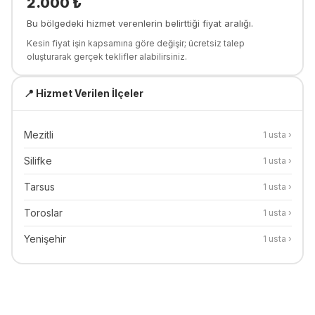
2.000
₺
Bu bölgedeki hizmet verenlerin belirttiği fiyat aralığı.
Kesin fiyat işin kapsamına göre değişir; ücretsiz talep
oluşturarak gerçek teklifler alabilirsiniz.
📍 Hizmet Verilen İlçeler
Mezitli
1
usta ›
Silifke
1
usta ›
Tarsus
1
usta ›
Toroslar
1
usta ›
Yenişehir
1
usta ›