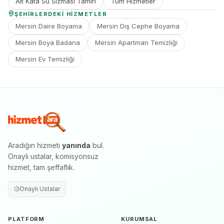
Alt Kata Su Sızması Tamiri
Tüm Hizmetler
ŞEHIRLERDEKI HIZMETLER
Mersin Daire Boyama
Mersin Dış Cephe Boyama
Mersin Boya Badana
Mersin Apartman Temizliği
Mersin Ev Temizliği
Aradığın hizmeti
yanında
bul.
Onaylı ustalar, komisyonsuz
hizmet, tam şeffaflık.
Onaylı Ustalar
PLATFORM
KURUMSAL