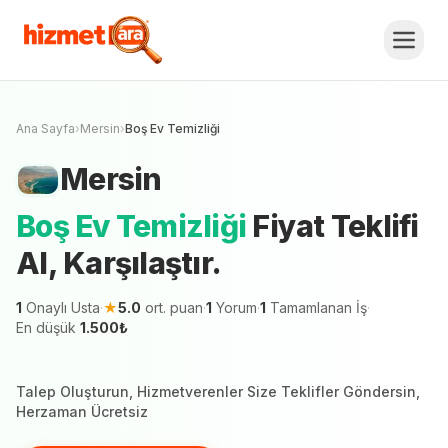
Mersin
Boş Ev Temizliği
Fiyat Teklifi Al,
Karşılaştır.
Ücretsiz Teklif Al
Mersin şehrinde 1 hizmetveren teklif vermeye
hazır
Ana Sayfa
›
Mersin
›
Boş Ev Temizliği
Mersin
Boş Ev Temizliği
Fiyat Teklifi
Al, Karşılaştır.
1
Onaylı Usta
·
★
5.0
ort. puan
·
1
Yorum
·
1
Tamamlanan İş
·
En düşük
1.500
₺
Talep Oluşturun, Hizmetverenler Size Teklifler Göndersin,
Herzaman Ücretsiz