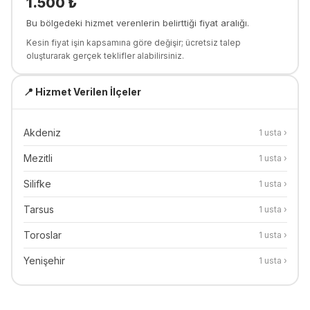
1.500
₺
Bu bölgedeki hizmet verenlerin belirttiği fiyat aralığı.
Kesin fiyat işin kapsamına göre değişir; ücretsiz talep
oluşturarak gerçek teklifler alabilirsiniz.
📍 Hizmet Verilen İlçeler
Akdeniz
1
usta ›
Mezitli
1
usta ›
Silifke
1
usta ›
Tarsus
1
usta ›
Toroslar
1
usta ›
Yenişehir
1
usta ›