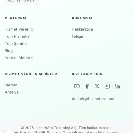
Onaylı Ustalar
PLATFORM
KURUMSAL
Hizmet Veren Ol
Hakkımızda
Tüm Hizmetler
İletişim
Tüm Şehirler
Blog
Yardım Merkezi
HIZMET VERILEN ŞEHIRLER
BIZI TAKIP EDIN
Mersin
Antalya
destek@hizmetara.com
©
2026
HizmetAra Teknoloji A.Ş. Tüm hakları saklıdır.
Kullanım Koşulları
Gizlilik Politikası
Çerez
Hizmet Veren Sözleşmesi