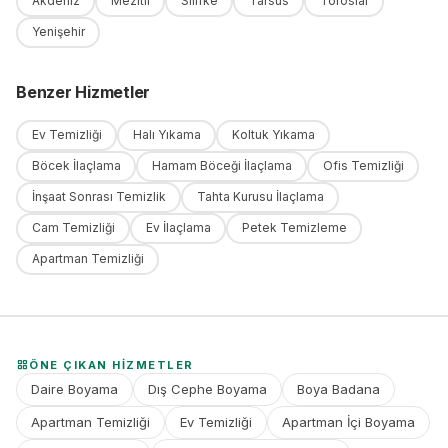
Akdeniz
Mezitli
Silifke
Tarsus
Toroslar
Yenişehir
Benzer Hizmetler
Ev Temizliği
Halı Yıkama
Koltuk Yıkama
Böcek İlaçlama
Hamam Böceği İlaçlama
Ofis Temizliği
İnşaat Sonrası Temizlik
Tahta Kurusu İlaçlama
Cam Temizliği
Ev İlaçlama
Petek Temizleme
Apartman Temizliği
ÖNE ÇIKAN HIZMETLER
Daire Boyama
Dış Cephe Boyama
Boya Badana
Apartman Temizliği
Ev Temizliği
Apartman İçi Boyama