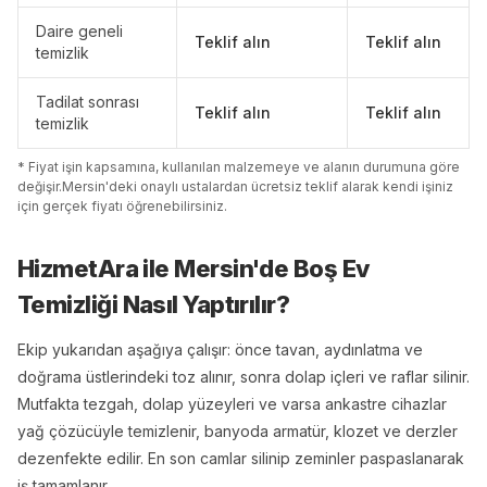
Daire geneli
Teklif alın
Teklif alın
temizlik
Tadilat sonrası
Teklif alın
Teklif alın
temizlik
* Fiyat işin kapsamına, kullanılan malzemeye ve alanın durumuna göre
değişir.
Mersin
'
de
ki onaylı ustalardan ücretsiz teklif alarak kendi işiniz
için gerçek fiyatı öğrenebilirsiniz.
HizmetAra ile
Mersin
'
de
Boş Ev
Temizliği
Nasıl Yaptırılır?
Ekip yukarıdan aşağıya çalışır: önce tavan, aydınlatma ve
doğrama üstlerindeki toz alınır, sonra dolap içleri ve raflar silinir.
Mutfakta tezgah, dolap yüzeyleri ve varsa ankastre cihazlar
yağ çözücüyle temizlenir, banyoda armatür, klozet ve derzler
dezenfekte edilir. En son camlar silinip zeminler paspaslanarak
iş tamamlanır.