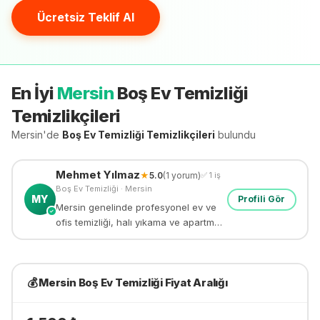
Ücretsiz Teklif Al
En İyi
Mersin
Boş Ev Temizliği
Temizlikçileri
Mersin'de
Boş Ev Temizliği
Temizlikçileri
bulundu
Mehmet
Yılmaz
★
5.0
(
1
yorum)
✅
1
iş
Boş Ev Temizliği
·
Mersin
MY
Profili Gör
Mersin genelinde profesyonel ev ve
✓
ofis temizliği, halı yıkama ve apartman
temizliği yapıyorum. 8 yıllık deneyim.
💰
Mersin
Boş Ev Temizliği
Fiyat Aralığı